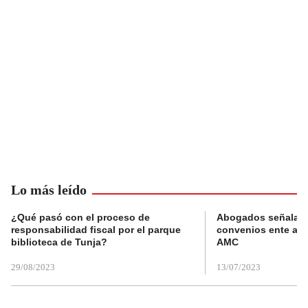
Lo más leído
¿Qué pasó con el proceso de
Abogados señalan 
responsabilidad fiscal por el parque
convenios ente alc
biblioteca de Tunja?
AMC
29/08/2023
13/07/2023