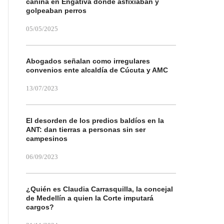
canina en Engativá donde asfixiaban y
golpeaban perros
05/05/2025
Abogados señalan como irregulares
convenios ente alcaldía de Cúcuta y AMC
13/07/2023
El desorden de los predios baldíos en la
ANT: dan tierras a personas sin ser
campesinos
06/09/2023
¿Quién es Claudia Carrasquilla, la concejal
de Medellín a quien la Corte imputará
cargos?