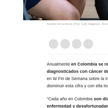
Paciente con su doctor. (Foto: Getty Imágenes)
/
Korr
Anualmente
en Colombia se r
diagnosticados con cáncer de
en W Fin de Semana sobre la i
disminuir esta cifra y con ella 
“Cada año en Colombia
son di
enfermedad y desafortunadam