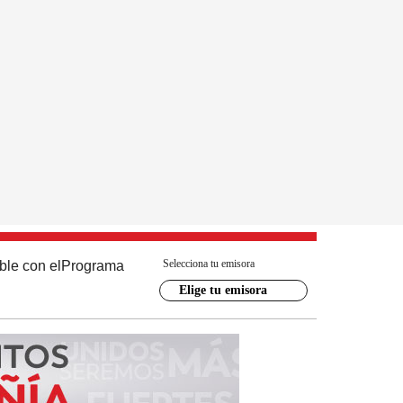
Selecciona tu emisora
ble con el
Programa
Elige tu emisora