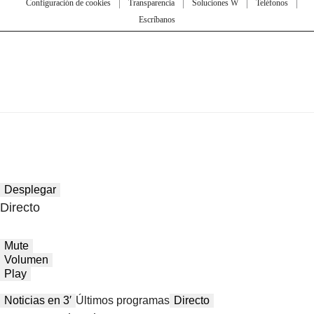
Configuración de cookies
Transparencia
Soluciones W
Teléfonos
Escríbanos
Desplegar
Directo
Mute
Volumen
Play
Noticias en 3′
Últimos programas
Directo