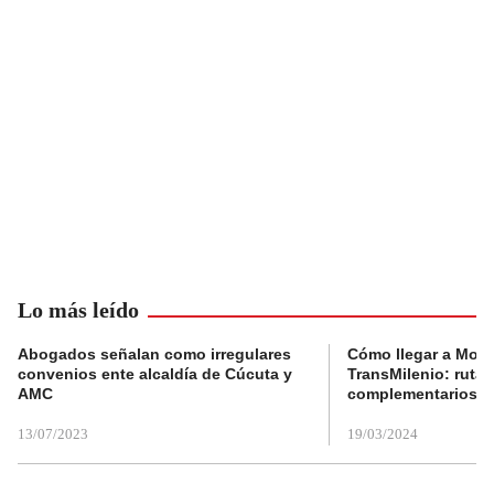
Lo más leído
Abogados señalan como irregulares
Cómo llegar a Mons
convenios ente alcaldía de Cúcuta y
TransMilenio: rutas
AMC
complementarios
13/07/2023
19/03/2024