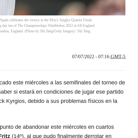
celebrates the victory in the Men's Singles Quarter Finals
ing day ten of The Championships Wimbledon 2022 at All England
ondon, England. (Photo by Shi Tang/Getty Images)
/
Shi Tang
07/07/2022 - 07:16
GMT-5
ficado este miércoles a las semifinales del torneo de
saber si estará en condiciones de jugar ese partido
ick Kyrgios, debido a sus problemas físicos en la
punto de abandonar este miércoles en cuartos
Fritz
(14º), al que pudo finalmente derrotar en