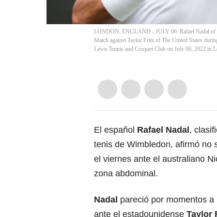
LONDON, ENGLAND - JULY 06: Rafael Nadal of Spain 
Match against Taylor Fritz of The United States dur
Lawn Tennis and Croquet Club on July 06, 2022 in L
El español
Rafael
Nadal
, clasi
tenis de
Wimbledon
, afirmó no 
el viernes ante el australiano N
zona abdominal.
Nadal
pareció por momentos a 
ante el estadounidense
Taylor 