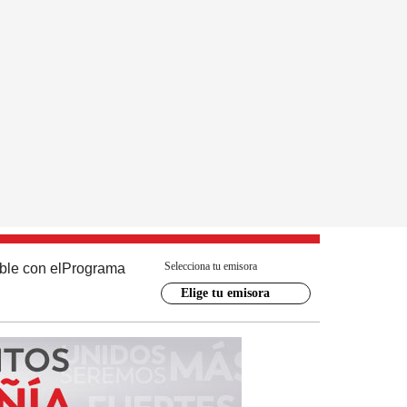
Selecciona tu emisora
ble con el
Programa
Elige tu emisora