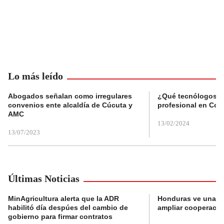
Lo más leído
Abogados señalan como irregulares
¿Qué tecnólogos re
convenios ente alcaldía de Cúcuta y
profesional en Col
AMC
13/02/2024
13/07/2023
Últimas Noticias
MinAgricultura alerta que la ADR
Honduras ve una o
habilitó día despúes del cambio de
ampliar cooperaci
gobierno para firmar contratos