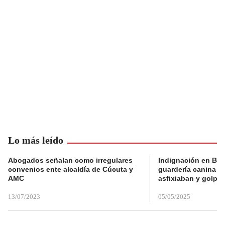
Lo más leído
Abogados señalan como irregulares
Indignación en Bog
convenios ente alcaldía de Cúcuta y
guardería canina e
AMC
asfixiaban y golpe
13/07/2023
05/05/2025