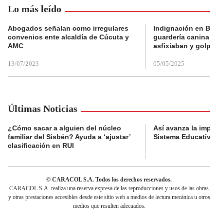
Lo más leído
Abogados señalan como irregulares
Indignación en Bog
convenios ente alcaldía de Cúcuta y
guardería canina e
AMC
asfixiaban y golpe
13/07/2023
05/05/2025
Últimas Noticias
¿Cómo sacar a alguien del núcleo
Así avanza la impl
familiar del Sisbén? Ayuda a ‘ajustar’
Sistema Educativo 
clasificación en RUI
© CARACOL S.A. Todos los derechos reservados.
CARACOL S.A. realiza una reserva expresa de las reproducciones y usos de las obras
y otras prestaciones accesibles desde este sitio web a medios de lectura mecánica u otros
medios que resulten adecuados.