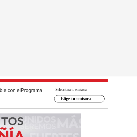
Selecciona tu emisora
ble con el
Programa
Elige tu emisora