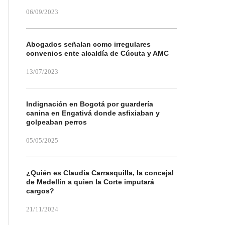
06/09/2023
Abogados señalan como irregulares
convenios ente alcaldía de Cúcuta y AMC
13/07/2023
Indignación en Bogotá por guardería
canina en Engativá donde asfixiaban y
golpeaban perros
05/05/2025
¿Quién es Claudia Carrasquilla, la concejal
de Medellín a quien la Corte imputará
cargos?
21/11/2024