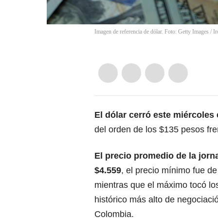
Imagen de referencia de dólar. Foto: Getty Images
/
I
El
dólar c
erró este miércoles 
del orden de los $135 pesos fren
El precio promedio de la jorn
$4.559
, el precio mínimo fue de
mientras que el máximo tocó los
histórico más alto de negociació
Colombia.