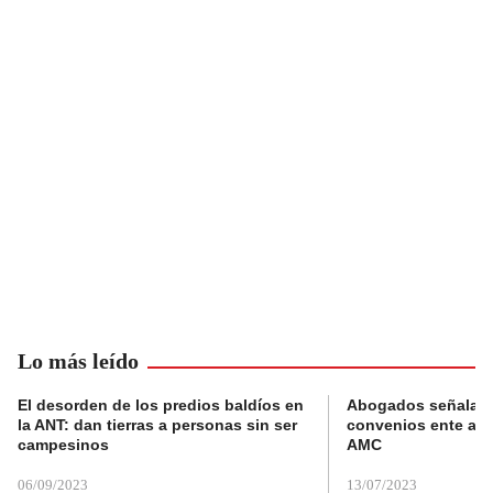
Lo más leído
El desorden de los predios baldíos en
Abogados señalan 
la ANT: dan tierras a personas sin ser
convenios ente alc
campesinos
AMC
06/09/2023
13/07/2023