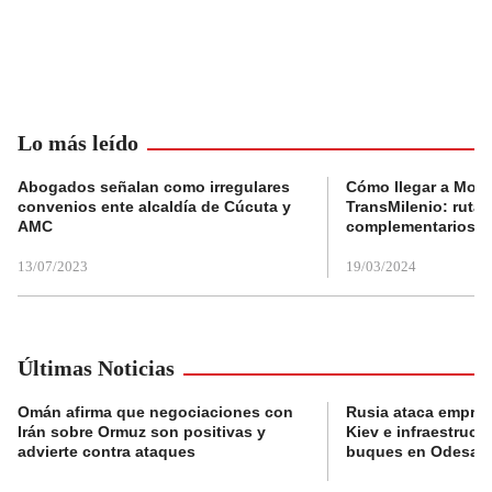
Lo más leído
Abogados señalan como irregulares
Cómo llegar a Mons
convenios ente alcaldía de Cúcuta y
TransMilenio: rutas
AMC
complementarios
13/07/2023
19/03/2024
Últimas Noticias
Omán afirma que negociaciones con
Rusia ataca empres
Irán sobre Ormuz son positivas y
Kiev e infraestructu
advierte contra ataques
buques en Odesa