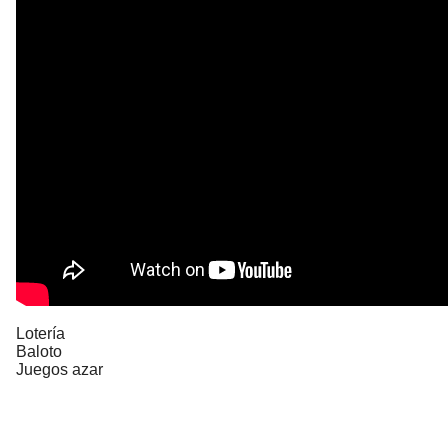
Lotería
Baloto
Juegos azar