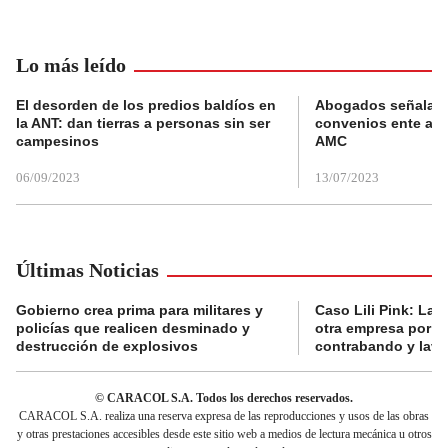
Lo más leído
El desorden de los predios baldíos en
Abogados señalan 
la ANT: dan tierras a personas sin ser
convenios ente alc
campesinos
AMC
06/09/2023
13/07/2023
Últimas Noticias
Gobierno crea prima para militares y
Caso Lili Pink: La F
policías que realicen desminado y
otra empresa por p
destrucción de explosivos
contrabando y lava
© CARACOL S.A. Todos los derechos reservados.
CARACOL S.A. realiza una reserva expresa de las reproducciones y usos de las obras
y otras prestaciones accesibles desde este sitio web a medios de lectura mecánica u otros