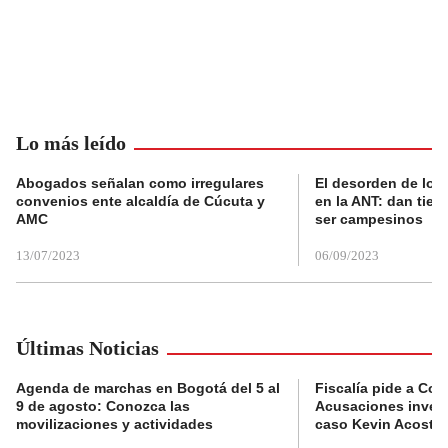
Lo más leído
Abogados señalan como irregulares
El desorden de los
convenios ente alcaldía de Cúcuta y
en la ANT: dan tier
AMC
ser campesinos
13/07/2023
06/09/2023
Últimas Noticias
Agenda de marchas en Bogotá del 5 al
Fiscalía pide a Com
9 de agosto: Conozca las
Acusaciones invest
movilizaciones y actividades
caso Kevin Acosta