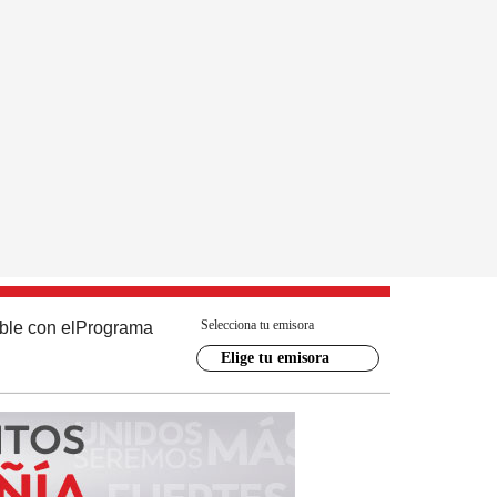
Selecciona tu emisora
ble con el
Programa
Elige tu emisora