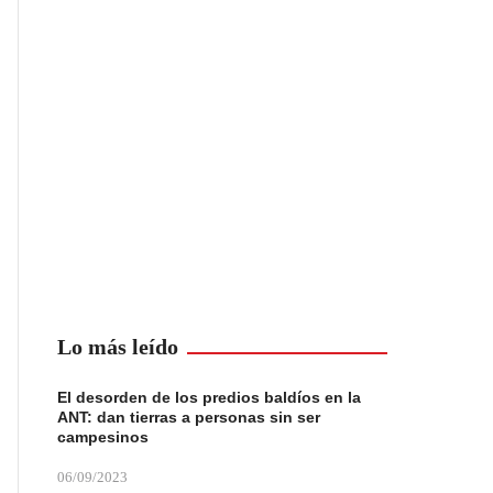
Lo más leído
El desorden de los predios baldíos en la
ANT: dan tierras a personas sin ser
campesinos
06/09/2023