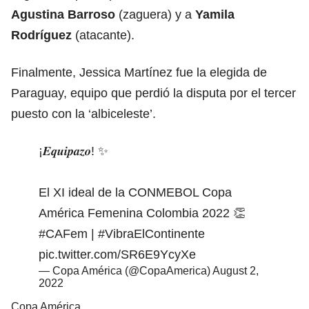
Agustina Barroso
(zaguera) y a
Yamila
Rodríguez
(atacante).
Finalmente, Jessica Martínez fue la elegida de
Paraguay, equipo que perdió la disputa por el tercer
puesto con la ‘albiceleste’.
¡𝑬𝒒𝒖𝒊𝒑𝒂𝒛𝒐! ✨
El XI ideal de la CONMEBOL Copa
América Femenina Colombia 2022 👏
#CAFem
|
#VibraElContinente
pic.twitter.com/SR6E9YcyXe
— Copa América (@CopaAmerica)
August 2,
2022
Copa América