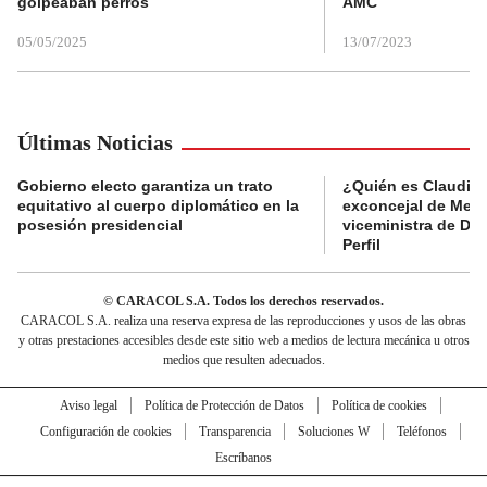
golpeaban perros
AMC
05/05/2025
13/07/2023
Últimas Noticias
Gobierno electo garantiza un trato
¿Quién es Claudia C
equitativo al cuerpo diplomático en la
exconcejal de Mede
posesión presidencial
viceministra de De
Perfil
© CARACOL S.A. Todos los derechos reservados.
CARACOL S.A. realiza una reserva expresa de las reproducciones y usos de las obras
y otras prestaciones accesibles desde este sitio web a medios de lectura mecánica u otros
medios que resulten adecuados.
Aviso legal
Política de Protección de Datos
Política de cookies
Configuración de cookies
Transparencia
Soluciones W
Teléfonos
Escríbanos