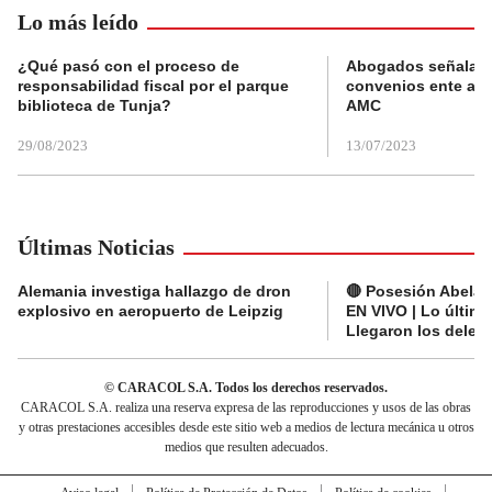
Lo más leído
¿Qué pasó con el proceso de
Abogados señalan 
responsabilidad fiscal por el parque
convenios ente alc
biblioteca de Tunja?
AMC
29/08/2023
13/07/2023
Últimas Noticias
Alemania investiga hallazgo de dron
🔴 Posesión Abelard
explosivo en aeropuerto de Leipzig
EN VIVO | Lo últim
Llegaron los deleg
© CARACOL S.A. Todos los derechos reservados.
CARACOL S.A. realiza una reserva expresa de las reproducciones y usos de las obras
y otras prestaciones accesibles desde este sitio web a medios de lectura mecánica u otros
medios que resulten adecuados.