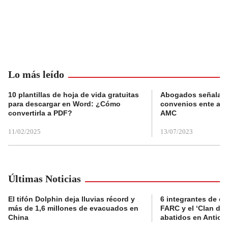
Lo más leído
10 plantillas de hoja de vida gratuitas
Abogados señalan 
para descargar en Word: ¿Cómo
convenios ente alc
convertirla a PDF?
AMC
11/02/2025
13/07/2023
Últimas Noticias
El tifón Dolphin deja lluvias récord y
6 integrantes de di
más de 1,6 millones de evacuados en
FARC y el ‘Clan del
China
abatidos en Antioq