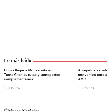
Lo más leído
Cómo llegar a Monserrate en
Abogados señalan 
TransMilenio: rutas y transportes
convenios ente alc
complementarios
AMC
19/03/2024
13/07/2023
Últimas Noticias