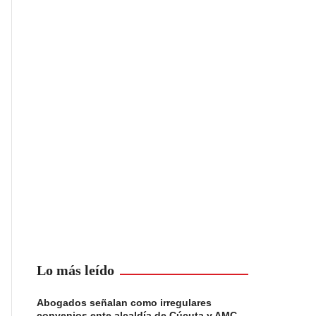
Lo más leído
Abogados señalan como irregulares
convenios ente alcaldía de Cúcuta y AMC