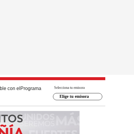
Selecciona tu emisora
ble con el
Programa
Elige tu emisora