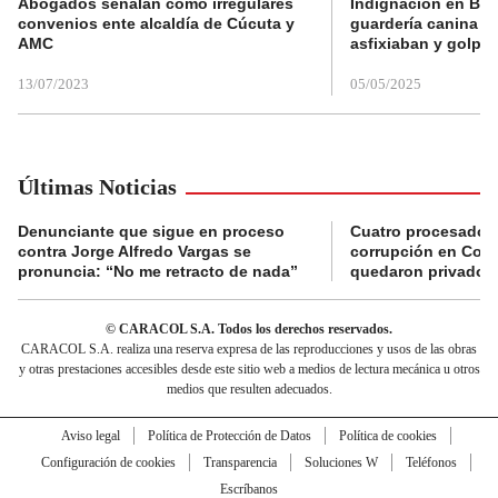
Abogados señalan como irregulares
Indignación en Bog
convenios ente alcaldía de Cúcuta y
guardería canina e
AMC
asfixiaban y golpe
13/07/2023
05/05/2025
Últimas Noticias
Denunciante que sigue en proceso
Cuatro procesados
contra Jorge Alfredo Vargas se
corrupción en Comf
pronuncia: “No me retracto de nada”
quedaron privados d
© CARACOL S.A. Todos los derechos reservados.
CARACOL S.A. realiza una reserva expresa de las reproducciones y usos de las obras
y otras prestaciones accesibles desde este sitio web a medios de lectura mecánica u otros
medios que resulten adecuados.
Aviso legal
Política de Protección de Datos
Política de cookies
Configuración de cookies
Transparencia
Soluciones W
Teléfonos
Escríbanos