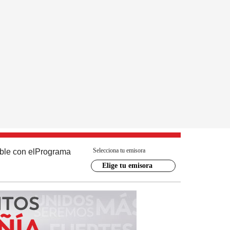
Selecciona tu emisora
ble con el
Programa
Elige tu emisora