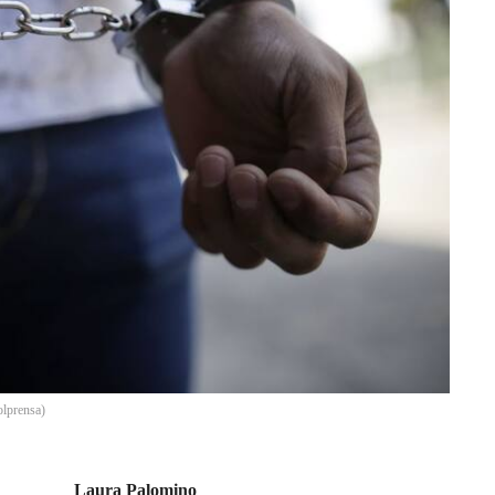
lprensa
)
Laura Palomino