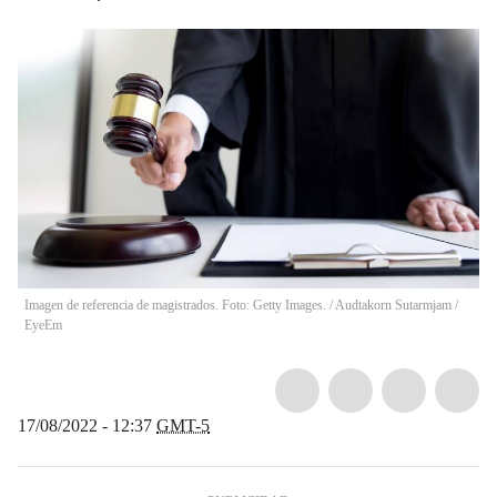
Imagen de referencia de magistrados. Foto: Getty Images.
/
Audtakorn Sutarmjam /
EyeEm
17/08/2022 - 12:37
GMT-5