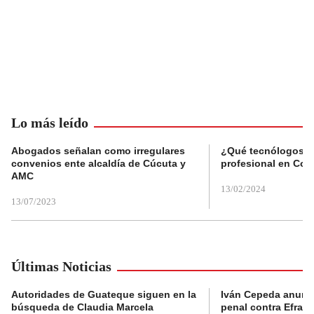
Lo más leído
Abogados señalan como irregulares
¿Qué tecnólogos re
convenios ente alcaldía de Cúcuta y
profesional en Col
AMC
13/02/2024
13/07/2023
Últimas Noticias
Autoridades de Guateque siguen en la
Iván Cepeda anunc
búsqueda de Claudia Marcela
penal contra Efraí