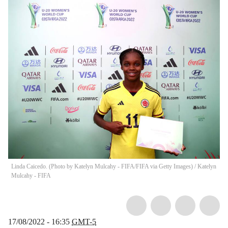
Linda Caicedo. (Photo by Katelyn Mulcahy - FIFA/FIFA via Getty Images)
/
Katelyn
Mulcahy - FIFA
17/08/2022 - 16:35
GMT-5