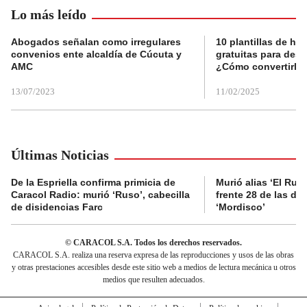
Lo más leído
Abogados señalan como irregulares
10 plantillas de hoj
convenios ente alcaldía de Cúcuta y
gratuitas para des
AMC
¿Cómo convertirla
13/07/2023
11/02/2025
Últimas Noticias
De la Espriella confirma primicia de
Murió alias ‘El Ruso
Caracol Radio: murió ‘Ruso’, cabecilla
frente 28 de las di
de disidencias Farc
‘Mordisco’
© CARACOL S.A. Todos los derechos reservados.
CARACOL S.A. realiza una reserva expresa de las reproducciones y usos de las obras
y otras prestaciones accesibles desde este sitio web a medios de lectura mecánica u otros
medios que resulten adecuados.