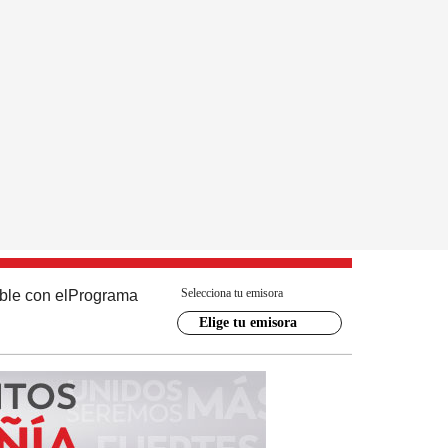
Selecciona tu emisora
ble con el
Programa
Elige tu emisora