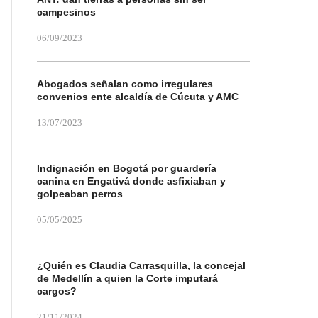
campesinos
06/09/2023
Abogados señalan como irregulares
convenios ente alcaldía de Cúcuta y AMC
13/07/2023
Indignación en Bogotá por guardería
canina en Engativá donde asfixiaban y
golpeaban perros
05/05/2025
¿Quién es Claudia Carrasquilla, la concejal
de Medellín a quien la Corte imputará
cargos?
21/11/2024