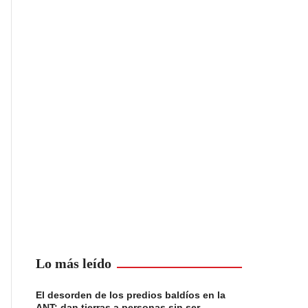
Lo más leído
El desorden de los predios baldíos en la
ANT: dan tierras a personas sin ser