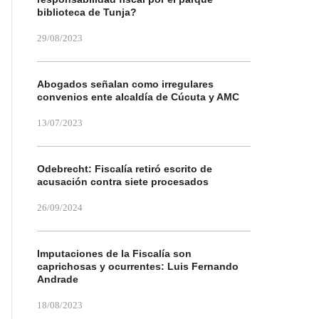
biblioteca de Tunja?
29/08/2023
Abogados señalan como irregulares
convenios ente alcaldía de Cúcuta y AMC
13/07/2023
Odebrecht: Fiscalía retiró escrito de
acusación contra siete procesados
26/09/2024
Imputaciones de la Fiscalía son
caprichosas y ocurrentes: Luis Fernando
Andrade
18/08/2023