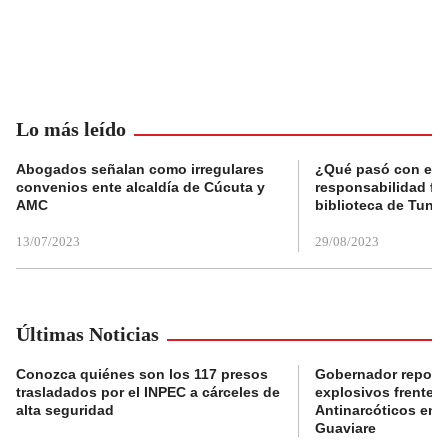
Lo más leído
Abogados señalan como irregulares
¿Qué pasó con el 
convenios ente alcaldía de Cúcuta y
responsabilidad fis
AMC
biblioteca de Tunja
13/07/2023
29/08/2023
Últimas Noticias
Conozca quiénes son los 117 presos
Gobernador reporta
trasladados por el INPEC a cárceles de
explosivos frente 
alta seguridad
Antinarcóticos en 
Guaviare