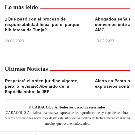
Lo más leído
¿Qué pasó con el proceso de
Abogados señalan 
responsabilidad fiscal por el parque
convenios ente alc
biblioteca de Tunja?
AMC
29/08/2023
13/07/2023
Últimas Noticias
Respetaré el orden jurídico vigente,
Alerta en Pasto po
pero lo revisaré: Abelardo de la
explosivos contra s
Espriella sobre la JEP
© CARACOL S.A. Todos los derechos reservados.
CARACOL S.A. realiza una reserva expresa de las reproducciones y usos de las obras
y otras prestaciones accesibles desde este sitio web a medios de lectura mecánica u otros
medios que resulten adecuados.