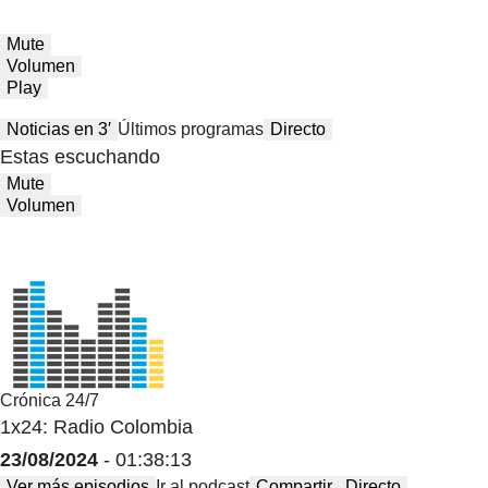
Mute
Volumen
Play
Noticias en 3′
Últimos programas
Directo
Estas escuchando
Mute
Volumen
Crónica 24/7
1x24: Radio Colombia
23/08/2024
- 01:38:13
Ver más episodios
Ir al podcast
Compartir
Directo