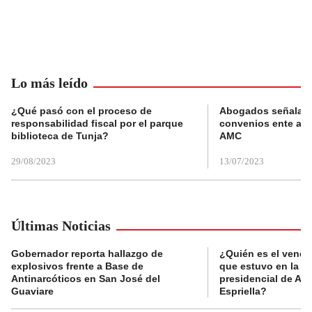
Lo más leído
¿Qué pasó con el proceso de
Abogados señalan 
responsabilidad fiscal por el parque
convenios ente alc
biblioteca de Tunja?
AMC
29/08/2023
13/07/2023
Últimas Noticias
Gobernador reporta hallazgo de
¿Quién es el vende
explosivos frente a Base de
que estuvo en la p
Antinarcóticos en San José del
presidencial de Abe
Guaviare
Espriella?