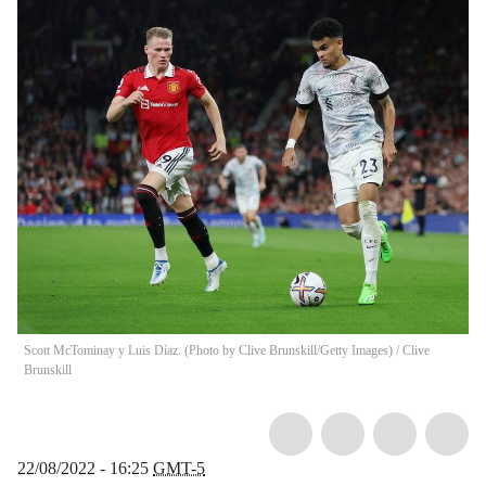
Scott McTominay y Luis Díaz. (Photo by Clive Brunskill/Getty Images)
/
Clive
Brunskill
22/08/2022 - 16:25
GMT-5