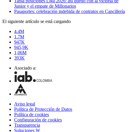
Tabla posiciones Liga 2026: así quedó con la victoria de
Junior y el empate de Millonarios
Pasaportes: celebración indebida de contratos en Cancillería
El siguiente artículo se está cargando
4.4M
1.7M
947K
945,9K
1,06M
393K
Asociado a:
Aviso legal
Política de Protección de Datos
Política de cookies
Configuración de cookies
Transparencia
Soluciones W