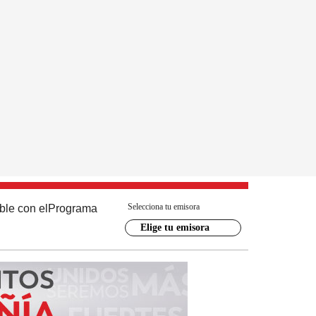
Selecciona tu emisora
ble con el
Programa
Elige tu emisora