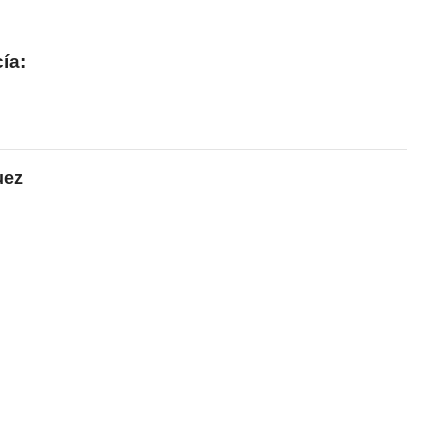
ía:
uez