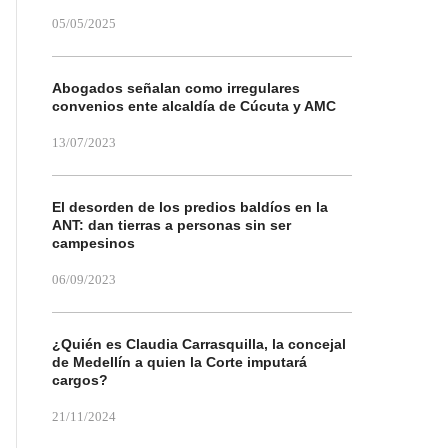
05/05/2025
Abogados señalan como irregulares
convenios ente alcaldía de Cúcuta y AMC
13/07/2023
El desorden de los predios baldíos en la
ANT: dan tierras a personas sin ser
campesinos
06/09/2023
¿Quién es Claudia Carrasquilla, la concejal
de Medellín a quien la Corte imputará
cargos?
21/11/2024