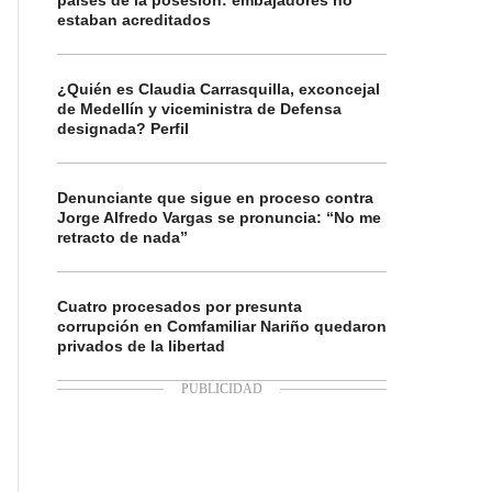
países de la posesión: embajadores no
estaban acreditados
¿Quién es Claudia Carrasquilla, exconcejal
de Medellín y viceministra de Defensa
designada? Perfil
Denunciante que sigue en proceso contra
Jorge Alfredo Vargas se pronuncia: “No me
retracto de nada”
Cuatro procesados por presunta
corrupción en Comfamiliar Nariño quedaron
privados de la libertad