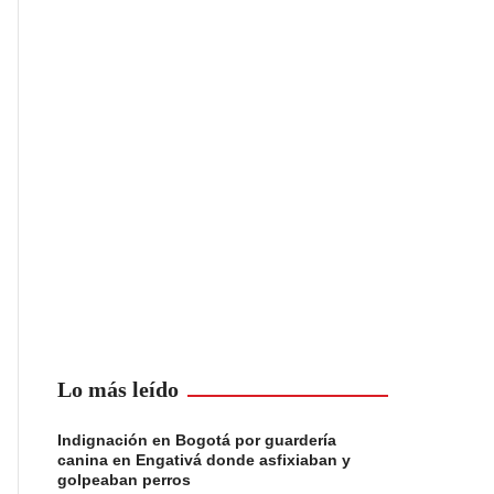
Lo más leído
Indignación en Bogotá por guardería
canina en Engativá donde asfixiaban y
golpeaban perros