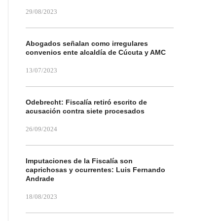
29/08/2023
Abogados señalan como irregulares
convenios ente alcaldía de Cúcuta y AMC
13/07/2023
Odebrecht: Fiscalía retiró escrito de
acusación contra siete procesados
26/09/2024
Imputaciones de la Fiscalía son
caprichosas y ocurrentes: Luis Fernando
Andrade
18/08/2023