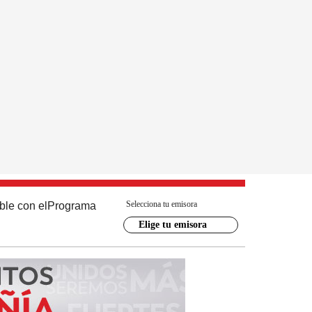
Selecciona tu emisora
ble con el
Programa
Elige tu emisora