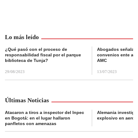
Lo más leído
¿Qué pasó con el proceso de
Abogados señalan 
responsabilidad fiscal por el parque
convenios ente alc
biblioteca de Tunja?
AMC
29/08/2023
13/07/2023
Últimas Noticias
Atacaron a tiros a inspector del Inpec
Alemania investiga
en Bogotá: en el lugar hallaron
explosivo en aerop
panfletos con amenazas