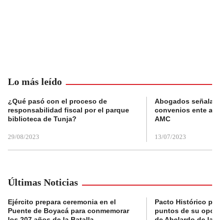
Lo más leído
¿Qué pasó con el proceso de
Abogados señalan 
responsabilidad fiscal por el parque
convenios ente alc
biblioteca de Tunja?
AMC
29/08/2023
13/07/2023
Últimas Noticias
Ejército prepara ceremonia en el
Pacto Histórico pre
Puente de Boyacá para conmemorar
puntos de su oposi
los 207 años de la Batalla
de Abelardo de la E