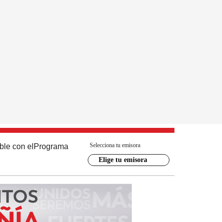
Selecciona tu emisora
ble con el
Programa
Elige tu emisora