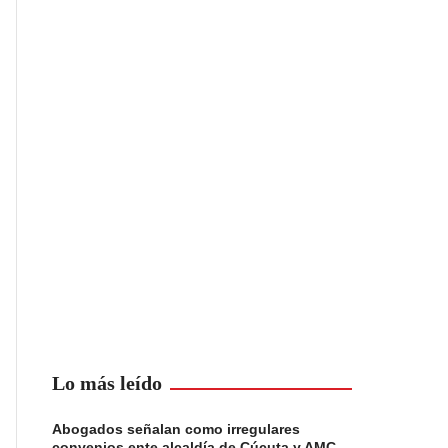
Lo más leído
Abogados señalan como irregulares
convenios ente alcaldía de Cúcuta y AMC