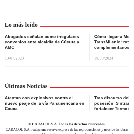
Lo más leído
Abogados señalan como irregulares
Cómo llegar a Mons
convenios ente alcaldía de Cúcuta y
TransMilenio: rutas
AMC
complementarios
13/07/2023
19/03/2024
Últimas Noticias
Atentan con explosivos contra el
Tras discurso del p
nuevo peaje de la vía Panamericana en
posesión, Sintraele
Cauca
fortalecer Termopa
© CARACOL S.A. Todos los derechos reservados.
CARACOL S.A. realiza una reserva expresa de las reproducciones y usos de las obras