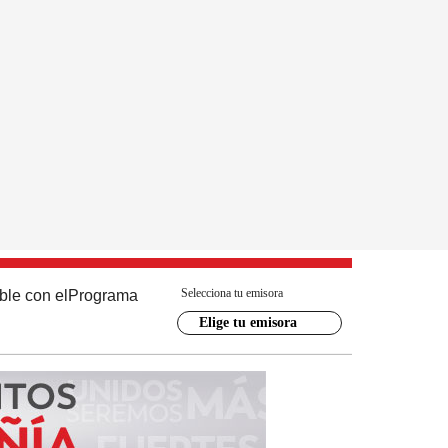
Selecciona tu emisora
ble con el
Programa
Elige tu emisora