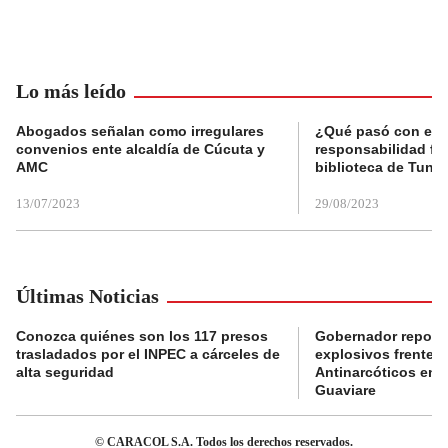
Lo más leído
Abogados señalan como irregulares
¿Qué pasó con el 
convenios ente alcaldía de Cúcuta y
responsabilidad fis
AMC
biblioteca de Tunja
13/07/2023
29/08/2023
Últimas Noticias
Conozca quiénes son los 117 presos
Gobernador reporta
trasladados por el INPEC a cárceles de
explosivos frente 
alta seguridad
Antinarcóticos en 
Guaviare
© CARACOL S.A. Todos los derechos reservados.