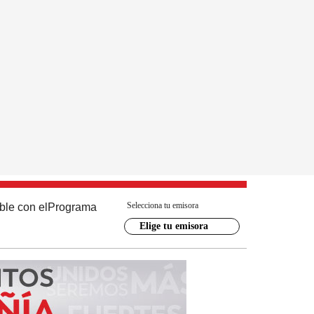
Selecciona tu emisora
ble con el
Programa
Elige tu emisora