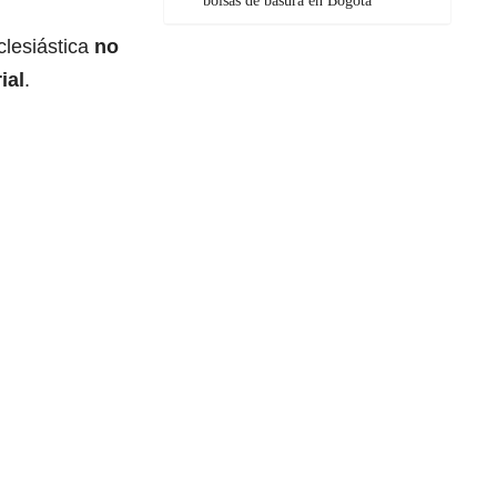
bolsas de basura en Bogotá
clesiástica
no
ial
.