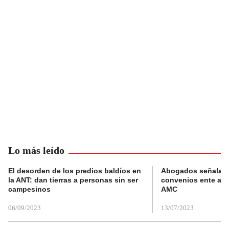
Lo más leído
El desorden de los predios baldíos en
Abogados señalan 
la ANT: dan tierras a personas sin ser
convenios ente alc
campesinos
AMC
06/09/2023
13/07/2023