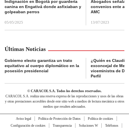
Indignación en Bogotá por guardería
Abogados señalan 
canina en Engativá donde asfixiaban y
convenios ente alc
golpeaban perros
AMC
05/05/2025
13/07/2023
Últimas Noticias
Gobierno electo garantiza un trato
¿Quién es Claudia C
equitativo al cuerpo diplomático en la
exconcejal de Mede
posesión presidencial
viceministra de De
Perfil
© CARACOL S.A. Todos los derechos reservados.
CARACOL S.A. realiza una reserva expresa de las reproducciones y usos de las obras
y otras prestaciones accesibles desde este sitio web a medios de lectura mecánica u otros
medios que resulten adecuados.
Aviso legal
Política de Protección de Datos
Política de cookies
Configuración de cookies
Transparencia
Soluciones W
Teléfonos