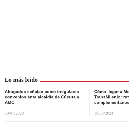
Lo más leído
Abogados señalan como irregulares
Cómo llegar a Mons
convenios ente alcaldía de Cúcuta y
TransMilenio: rutas
AMC
complementarios
13/07/2023
19/03/2024