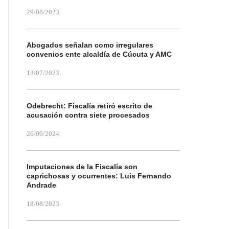
29/08/2023
Abogados señalan como irregulares
convenios ente alcaldía de Cúcuta y AMC
13/07/2023
Odebrecht: Fiscalía retiró escrito de
acusación contra siete procesados
26/09/2024
Imputaciones de la Fiscalía son
caprichosas y ocurrentes: Luis Fernando
Andrade
18/08/2023