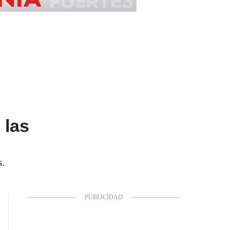
 las
s.