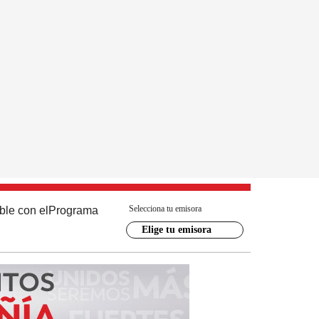
Selecciona tu emisora
ble con el
Programa
Elige tu emisora