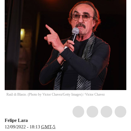
Raúl di Blasio. (Photo by Victor Chavez/Getty Images)
/
Victor Chavez
Felipe Lara
12/09/2022 - 18:13
GMT-5