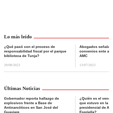
Lo más leído
¿Qué pasó con el proceso de
Abogados señalan 
responsabilidad fiscal por el parque
convenios ente alc
biblioteca de Tunja?
AMC
29/08/2023
13/07/2023
Últimas Noticias
Gobernador reporta hallazgo de
¿Quién es el vende
explosivos frente a Base de
que estuvo en la p
Antinarcóticos en San José del
presidencial de Abe
Guaviare
Espriella?