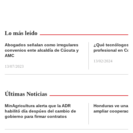
Lo más leído
Abogados señalan como irregulares
¿Qué tecnólogos re
convenios ente alcaldía de Cúcuta y
profesional en Col
AMC
13/02/2024
13/07/2023
Últimas Noticias
MinAgricultura alerta que la ADR
Honduras ve una o
habilitó día despúes del cambio de
ampliar cooperaci
gobierno para firmar contratos