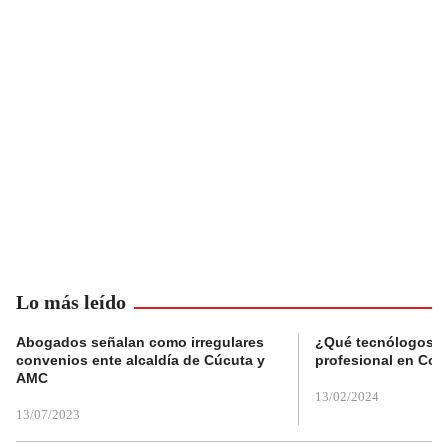
Lo más leído
Abogados señalan como irregulares
¿Qué tecnólogos re
convenios ente alcaldía de Cúcuta y
profesional en Col
AMC
13/02/2024
13/07/2023