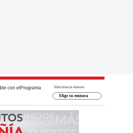
Selecciona tu emisora
ble con el
Programa
Elige tu emisora