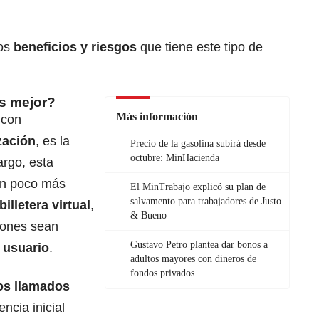
os
beneficios y riesgos
que tiene este tipo de
es mejor?
Más información
 con
zación
, es la
Precio de la gasolina subirá desde
octubre: MinHacienda
argo, esta
un poco más
El MinTrabajo explicó su plan de
salvamento para trabajadores de Justo
billetera virtual
,
& Bueno
ciones sean
Gustavo Petro plantea dar bonos a
 usuario
.
adultos mayores con dineros de
fondos privados
ios llamados
ncia inicial