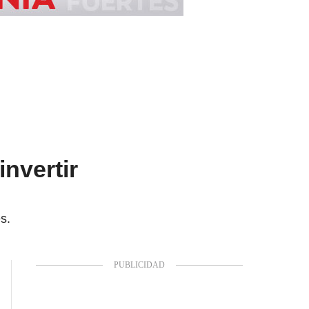
nvertir
s.