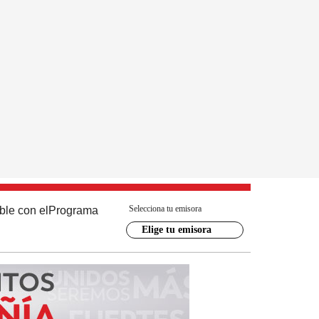
Selecciona tu emisora
ble con el
Programa
Elige tu emisora