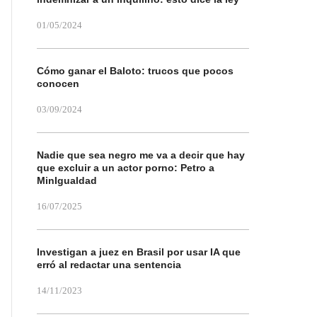
01/05/2024
Cómo ganar el Baloto: trucos que pocos
conocen
03/09/2024
Nadie que sea negro me va a decir que hay
que excluir a un actor porno: Petro a
MinIgualdad
16/07/2025
Investigan a juez en Brasil por usar IA que
erró al redactar una sentencia
14/11/2023