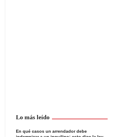
Lo más leído
En qué casos un arrendador debe
indemnizar a un inquilino: esto dice la ley