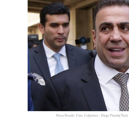
Musa Besaile. Foto: Colprensa - Diego Pineda
(
Thot
)